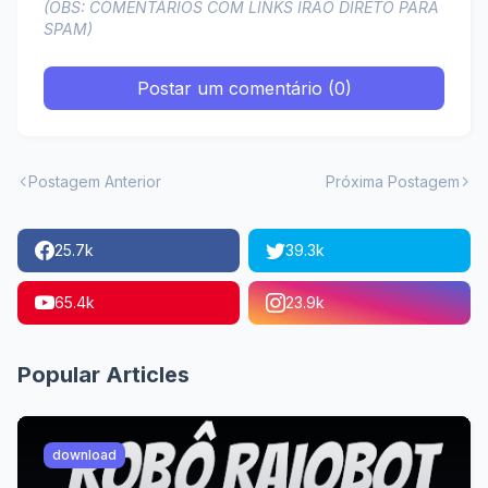
(OBS: COMENTÁRIOS COM LINKS IRÃO DIRETO PARA
SPAM)
Postar um comentário (0)
Postagem Anterior
Próxima Postagem
25.7k
39.3k
65.4k
23.9k
Popular Articles
download