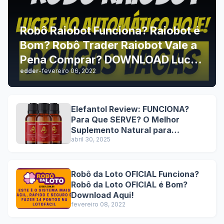
Robô Raiobot Funciona? Raiobot é
Bom? Robô Trader Raiobot Vale a
Pena Comprar? DOWNLOAD Lucre
edder
-
fevereiro 06, 2022
no automático hoje!
Elefantol Review: FUNCIONA?
Para Que SERVE? O Melhor
Suplemento Natural para
Performance Sexual Masculina
abril 30, 2025
com Resultados Comprovados e
Benefícios Duradouros
Robô da Loto OFICIAL Funciona?
Robô da Loto OFICIAL é Bom?
Download Aqui!
fevereiro 08, 2022