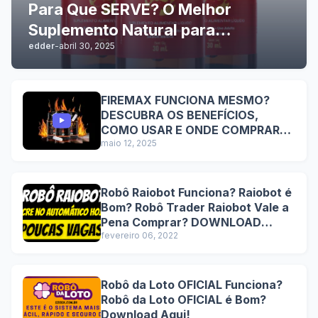
Para Que SERVE? O Melhor
Suplemento Natural para
edder
-
abril 30, 2025
Performance Sexual Masculina
com Resultados Comprovados e
Benefícios Duradouros
FIREMAX FUNCIONA MESMO?
DESCUBRA OS BENEFÍCIOS,
COMO USAR E ONDE COMPRAR
COM SEGURANÇA
maio 12, 2025
Robô Raiobot Funciona? Raiobot é
Bom? Robô Trader Raiobot Vale a
Pena Comprar? DOWNLOAD
Lucre no automático hoje!
fevereiro 06, 2022
Robô da Loto OFICIAL Funciona?
Robô da Loto OFICIAL é Bom?
Download Aqui!