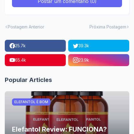
Postar um comentário (0)
Postagem Anterior
Próxima Postagem
25.7k
39.3k
65.4k
23.9k
Popular Articles
ELEFANTOL É BOM
Elefantol Review: FUNCIONA?