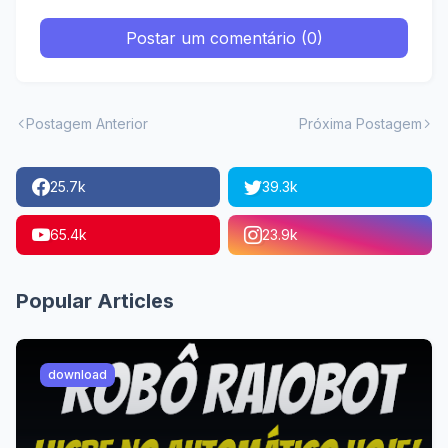
Postar um comentário (0)
Postagem Anterior
Próxima Postagem
25.7k
39.3k
65.4k
23.9k
Popular Articles
download