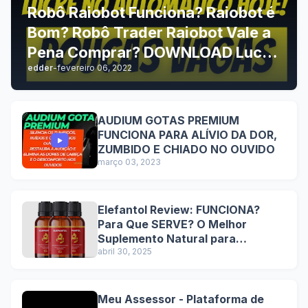
Robô Raiobot Funciona? Raiobot é
Bom? Robô Trader Raiobot Vale a
Pena Comprar? DOWNLOAD Lucre
edder
-
fevereiro 06, 2022
no automático hoje!
AUDIUM GOTAS PREMIUM
FUNCIONA PARA ALÍVIO DA DOR,
ZUMBIDO E CHIADO NO OUVIDO
março 03, 2023
Elefantol Review: FUNCIONA?
Para Que SERVE? O Melhor
Suplemento Natural para
Performance Sexual Masculina
abril 30, 2025
com Resultados Comprovados e
Benefícios Duradouros
Meu Assessor - Plataforma de