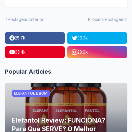
Postagem Anterior
Próxima Postagem
25.7k
39.3k
65.4k
23.9k
Popular Articles
ELEFANTOL É BOM
Elefantol Review: FUNCIONA?
Para Que SERVE? O Melhor