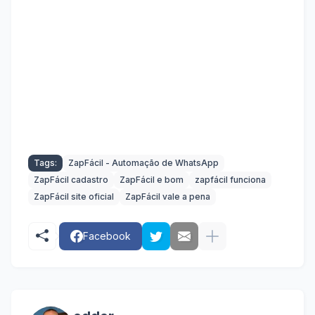
WhatsApp Business automatizado

Plataforma de automação de WhatsApp

Automação de campanhas no WhatsApp

Software de automação de WhatsApp

Automação de envio de mensagens no 
WhatsApp

Automação de respostas no WhatsApp
Tags:
ZapFácil - Automação de WhatsApp
ZapFácil cadastro
ZapFácil e bom
zapfácil funciona
ZapFácil site oficial
ZapFácil vale a pena
Facebook