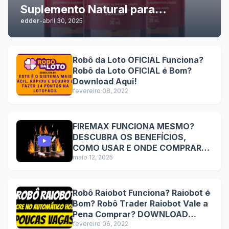
Suplemento Natural para
edder
-
abril 30, 2025
Performance Sexual Masculina
com Resultados Comprovados e
Benefícios Duradouros
Robô da Loto OFICIAL Funciona?
Robô da Loto OFICIAL é Bom?
Download Aqui!
fevereiro 08, 2022
FIREMAX FUNCIONA MESMO?
DESCUBRA OS BENEFÍCIOS,
COMO USAR E ONDE COMPRAR
COM SEGURANÇA
maio 12, 2025
Robô Raiobot Funciona? Raiobot é
Bom? Robô Trader Raiobot Vale a
Pena Comprar? DOWNLOAD
Lucre no automático hoje!
fevereiro 06, 2022