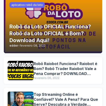
aplicativo robô da loto
Robô da Loto OFICIAL Funciona?
Robô da Loto OFICIAL é Bom?
Download Aqui!
edder
-
fevereiro 08, 2022
Robô Raiobot Funciona? Raiobot é
Bom? Robô Trader Raiobot Vale a
Pena Comprar? DOWNLOAD
Lucre no automático hoje!
fevereiro 06, 2022
Top Streaming Online é
Confiável? Vale A Pena? Para Que
Serve? Descubra a Verdade