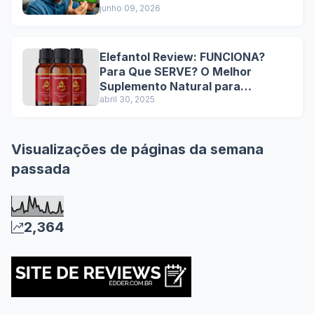
Sobre o IPTV P2P Sem Travar em
junho 09, 2026
2026!
Elefantol Review: FUNCIONA?
Para Que SERVE? O Melhor
Suplemento Natural para
Performance Sexual Masculina
abril 30, 2025
com Resultados Comprovados e
Benefícios Duradouros
Visualizações de páginas da semana
passada
2,364