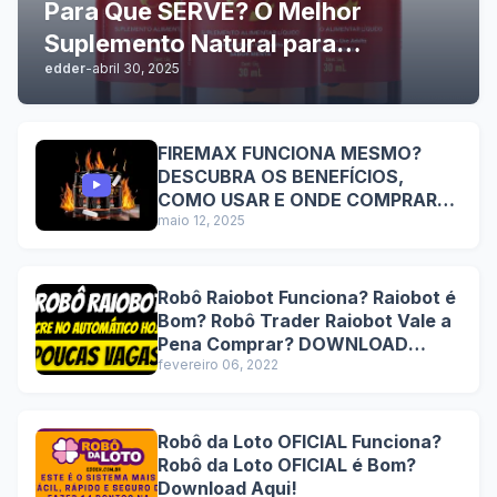
Para Que SERVE? O Melhor
Suplemento Natural para
edder
-
abril 30, 2025
Performance Sexual Masculina
com Resultados Comprovados e
Benefícios Duradouros
FIREMAX FUNCIONA MESMO?
DESCUBRA OS BENEFÍCIOS,
COMO USAR E ONDE COMPRAR
COM SEGURANÇA
maio 12, 2025
Robô Raiobot Funciona? Raiobot é
Bom? Robô Trader Raiobot Vale a
Pena Comprar? DOWNLOAD
Lucre no automático hoje!
fevereiro 06, 2022
Robô da Loto OFICIAL Funciona?
Robô da Loto OFICIAL é Bom?
Download Aqui!