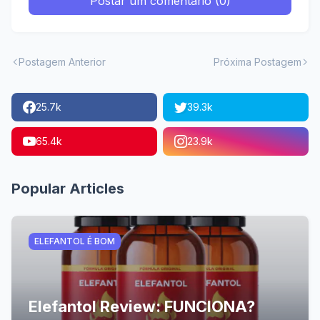
Postar um comentário (0)
Postagem Anterior
Próxima Postagem
25.7k
39.3k
65.4k
23.9k
Popular Articles
ELEFANTOL É BOM
Elefantol Review: FUNCIONA?