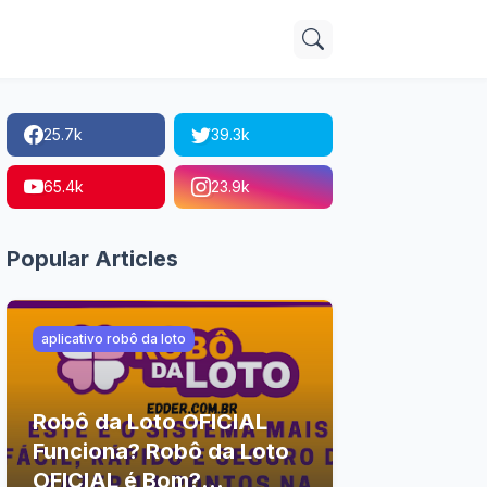
25.7k
39.3k
65.4k
23.9k
Popular Articles
aplicativo robô da loto
Robô da Loto OFICIAL
Funciona? Robô da Loto
OFICIAL é Bom?