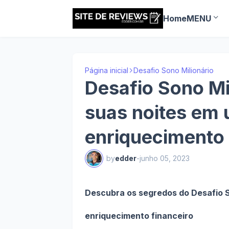
Home
MENU
Página inicial
Desafio Sono Milionário
Desafio Sono Mi
suas noites em
enriquecimento 
by
edder
-
junho 05, 2023
Descubra os segredos do Desafio So
enriquecimento financeiro