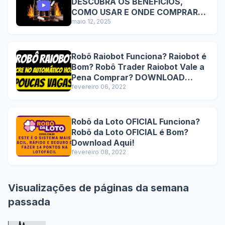
DESCUBRA OS BENEFÍCIOS,
COMO USAR E ONDE COMPRAR
COM SEGURANÇA
maio 12, 2025
Robô Raiobot Funciona? Raiobot é
Bom? Robô Trader Raiobot Vale a
Pena Comprar? DOWNLOAD
Lucre no automático hoje!
fevereiro 06, 2022
Robô da Loto OFICIAL Funciona?
Robô da Loto OFICIAL é Bom?
Download Aqui!
fevereiro 08, 2022
Visualizações de páginas da semana
passada