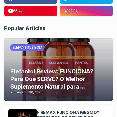
65.4k
23.9k
Popular Articles
ELEFANTOL É BOM
Elefantol Review: FUNCIONA?
Para Que SERVE? O Melhor
Suplemento Natural para
edder
-
abril 30, 2025
Performance Sexual Masculina
com Resultados Comprovados e
Benefícios Duradouros
FIREMAX FUNCIONA MESMO?