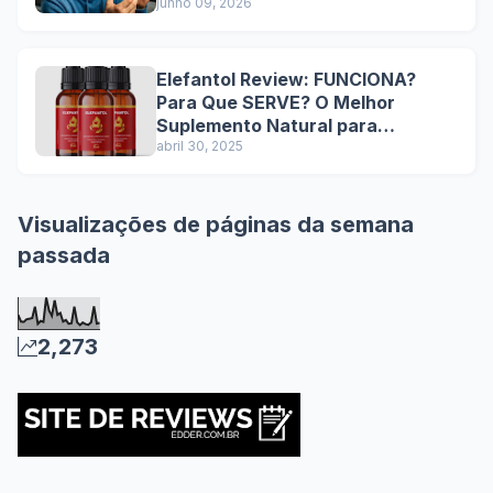
Sobre o IPTV P2P Sem Travar em
junho 09, 2026
2026!
Elefantol Review: FUNCIONA?
Para Que SERVE? O Melhor
Suplemento Natural para
Performance Sexual Masculina
abril 30, 2025
com Resultados Comprovados e
Benefícios Duradouros
Visualizações de páginas da semana
passada
2,273