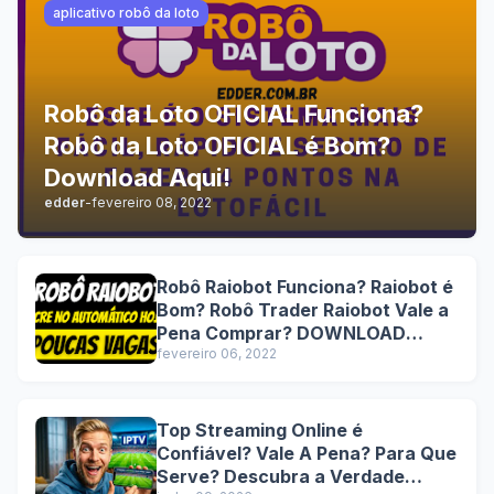
aplicativo robô da loto
Robô da Loto OFICIAL Funciona?
Robô da Loto OFICIAL é Bom?
Download Aqui!
edder
-
fevereiro 08, 2022
Robô Raiobot Funciona? Raiobot é
Bom? Robô Trader Raiobot Vale a
Pena Comprar? DOWNLOAD
Lucre no automático hoje!
fevereiro 06, 2022
Top Streaming Online é
Confiável? Vale A Pena? Para Que
Serve? Descubra a Verdade